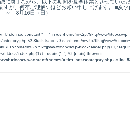
 誠に勝手ながら、以下の期間を夏季休業とさせていた
ますが、何卒ご理解のほどお願い申し上げます。 ■夏季
） ～ 8月16日（日）
or: Undefined constant "･･･" in /usr/home/mw2p79kfqj/www/htdocs/wp-
e/category.php:52 Stack trace: #0 /usr/home/mw2p79kfqj/www/htdocs/w
) #1 /usr/home/mw2p79kfqj/www/htdocs/wp-blog-header.php(19): require
htdocs/index.php(17): require('...') #3 {main} thrown in
ww/htdocs/wp-content/themes/nitiro_base/category.php
on line
5