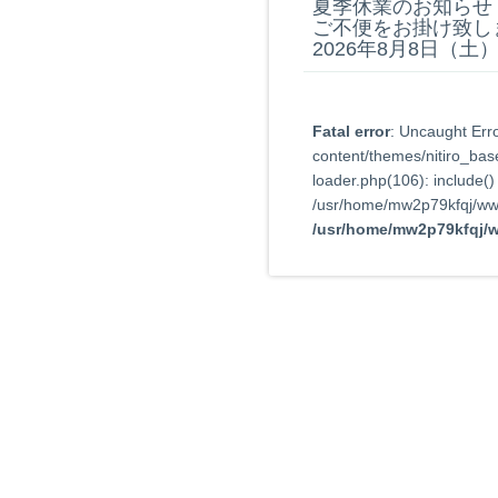
夏季休業のお知らせ
ご不便をお掛け致し
2026年8月8日（土
Fatal error
: Uncaught Err
content/themes/nitiro_bas
loader.php(106): include(
/usr/home/mw2p79kfqj/www/
/usr/home/mw2p79kfqj/w